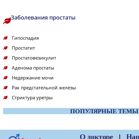
Заболевания простаты
Гипоспадия
Простатит
Простатовезикулит
Аденома простаты
Недержание мочи
Рак предстательной железы
Стриктура уретры
ПОПУЛЯРНЫЕ ТЕМЫ
О докторе
Наш