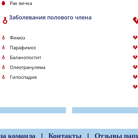
Рак яичка
Заболевания полового члена
Фимоз
Парафимоз
Баланопостит
Олеогранулема
Гипоспадия
а команда
Контакты
Отзывы пац