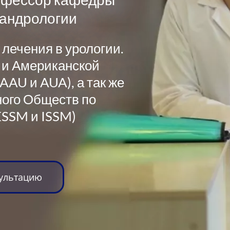
 андрологии
 лечения в урологии.
 и Американской
AAU и AUA), а так же
ного Обществ по
ESSM и ISSM)
сультацию