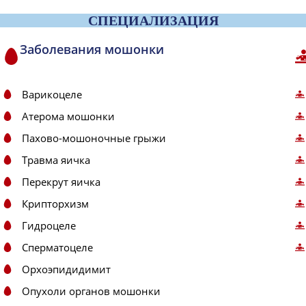
СПЕЦИАЛИЗАЦИЯ
Заболевания мошонки
Варикоцеле
Атерома мошонки
Пахово-мошоночные грыжи
Травма яичка
Перекрут яичка
Крипторхизм
Гидроцеле
Сперматоцеле
Орхоэпидидимит
Опухоли органов мошонки