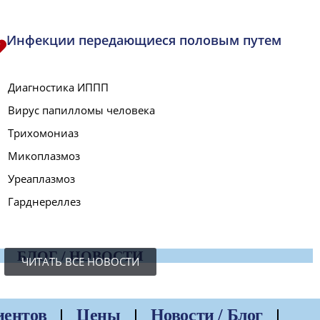
Инфекции передающиеся половым путем
Диагностика ИППП
Вирус папилломы человека
Трихомониаз
Микоплазмоз
Уреаплазмоз
Гарднереллез
БЛОГ / НОВОСТИ
ЧИТАТЬ ВСЕ НОВОСТИ
иентов
Цены
Новости / Блог